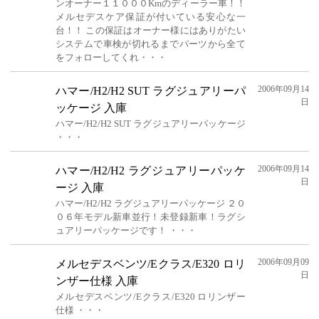
ンオーナー１１０００Kmのディーラー車！！
メルセデスケア保証が付いている安心な一
台！！ この保証はオーナー様にはありがたい
システムで車検が切れるまでパーツから全て
をフォローしてくれ・・・
2006年09月14
ハマー/H2/H2 SUT ラグジュアリーパ
日
ッケージ 入庫
ハマー/H2/H2 SUT ラグジュアリーパッケージ
・・・
2006年09月14
ハマー/H2/H2 ラグジュアリーパッケ
日
ージ 入庫
ハマー/H2/H2 ラグジュアリーパッケージ ２０
０６年モデル新車並行！未登録新車！ラグシ
ュアリーパッケージです！ ・・・
2006年09月09
メルセデスベンツ/Eクラス/E320 ロリ
日
ンザー仕様 入庫
メルセデスベンツ/Eクラス/E320 ロリンザー
仕様 ・・・