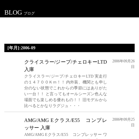
BLOG
ブログ
[年月]:2006-09
2006年09月26
クライスラー/ジープ/チェロキーLTD
日
入庫
クライスラー/ジープ/チェロキーLTD 実走行
の１４７００Ｋｍ！！ 内外装、機関とも申し
分のない状態でこれからの季節にはありがた
い一台！！ と言ってもオールシーズン色んな
場面でも楽しめる優れもの！！ 旧モデルから
比べるとかなりラグジュ・・・
2006年09月25
AMG/AMG Eクラス/E55 コンプレ
日
ッサー 入庫
AMG/AMG Eクラス/E55 コンプレッサー ワ