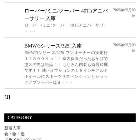
2006年09月09
ローバー/ミニ/クーパー 40Thアニバ
日
ーサリー 入庫
ローバー/ミニ/クーパー 40Thアニバーサリー
・・・
2006年09月09
BMW/3シリーズ/325i 入庫
日
BMW/3シリーズ/325i ワンオーナーの実走行
１４５００Ｋｍ！！ 室内保管だったおかげで
塗装の艶は絶品！！ もちろん内装も綺麗綺麗
です！！ 純正オプションの１８インチアルミ
ホイールにスポーツサスペンションとショッ
クアブソーバーはＢ・・・
[1]
CATEGORY
新着入庫
食・物・遊
ドライビングマップ