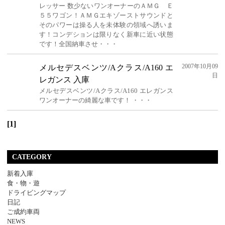
レッサー 数少ないワンオーナーのＡＭＧ Ｅ
５５ワゴン！ＡＭＧエキゾーストサウンドと
そのパワーは操る人を未体験の領域へ誘いま
す！コンデションは限りなく新車に近い状態
です！全国納車させ・・・
2007年10月09
メルセデスベンツ/Aクラス/A160 エ
日
レガンス 入庫
メルセデスベンツ/Aクラス/A160 エレガンス
ワンオーナーの綺麗な車です！ ・・・
[1]
CATEGORY
新着入庫
食・物・遊
ドライビングマップ
日記
ご成約車両
NEWS