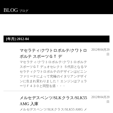
BLOG
ブログ
[年月]:2012-04
2012年04月29
マセラティ/クワトロポルテ/クワトロ
日
ポルテ スポーツＧＴ デ
マセラティ/クワトロポルテ/クワトロポルテ
スポーツＧＴ デュオセレクト ５代目となるマ
セラティクワトロポルテのデザインはピニン
ファリーナによって究極のイタリアンデザイ
ンに生まれ変わりました！ エンジンはフェラ
ーリＦ４３０と同型を搭・・・
2012年04月29
メルセデスベンツ/SLKクラス/SLK55
日
AMG 入庫
メルセデスベンツ/SLKクラス/SLK55 AMG メ