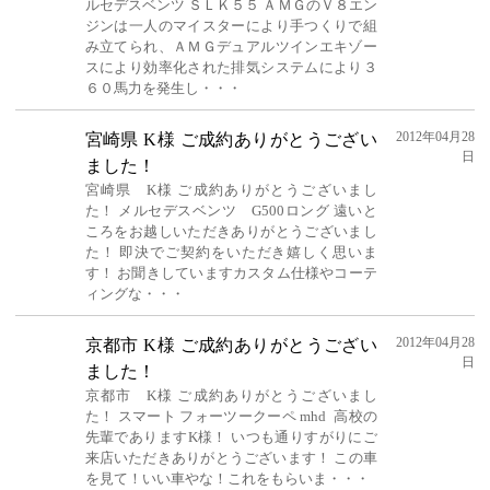
ルセデスベンツ ＳＬＫ５５ ＡＭＧのＶ８エン
ジンは一人のマイスターにより手つくりで組
み立てられ、ＡＭＧデュアルツインエキゾー
スにより効率化された排気システムにより３
６０馬力を発生し・・・
2012年04月28
宮崎県 K様 ご成約ありがとうござい
日
ました！
宮崎県 K様 ご成約ありがとうございまし
た！ メルセデスベンツ G500ロング 遠いと
ころをお越しいただきありがとうございまし
た！ 即決でご契約をいただき嬉しく思いま
す！ お聞きしていますカスタム仕様やコーテ
ィングな・・・
2012年04月28
京都市 K様 ご成約ありがとうござい
日
ました！
京都市 K様 ご成約ありがとうございまし
た！ スマート フォーツークーペ mhd 高校の
先輩でありますK様！ いつも通りすがりにご
来店いただきありがとうございます！ この車
を見て！いい車やな！これをもらいま・・・