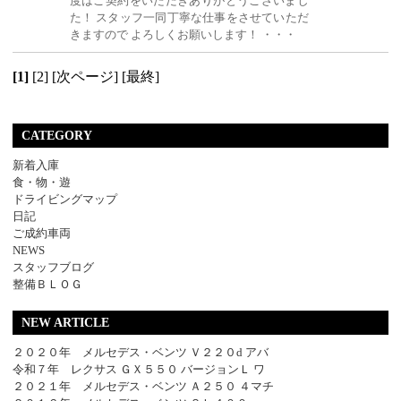
度はご契約をいただきありがとうございまし
た！ スタッフ一同丁寧な仕事をさせていただ
きますので よろしくお願いします！ ・・・
[1]
[2]
[次ページ]
[最終]
CATEGORY
新着入庫
食・物・遊
ドライビングマップ
日記
ご成約車両
NEWS
スタッフブログ
整備ＢＬＯＧ
NEW ARTICLE
２０２０年 メルセデス・ベンツ Ｖ２２０d アバ
令和７年 レクサス ＧＸ５５０ バージョンＬ ワ
２０２１年 メルセデス・ベンツ Ａ２５０ ４マチ