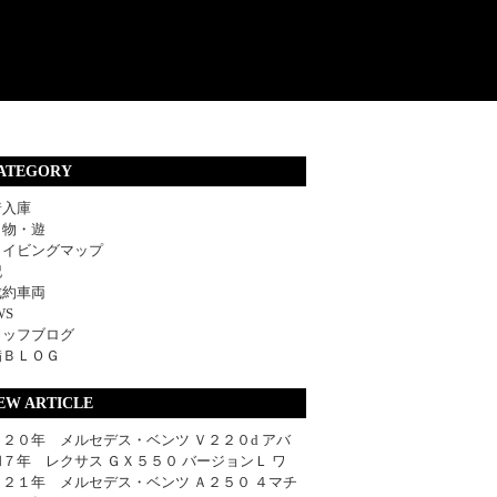
ATEGORY
着入庫
・物・遊
ライビングマップ
記
成約車両
WS
タッフブログ
備ＢＬＯＧ
EW ARTICLE
２０年 メルセデス・ベンツ Ｖ２２０d アバ
７年 レクサス ＧＸ５５０ バージョンＬ ワ
０２１年 メルセデス・ベンツ Ａ２５０ ４マチ