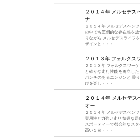
２０１４年 メルセデスベ
ナ
２０１４年 メルセデスベンツ
の中でも圧倒的な存在感を放
りながら メルセデスライフ
ザインと・・・
２０１３年 フォルクスワ
２０１３年 フォルクスワーゲ
と確かな走行性能を両立した
パンチのあるエンジンと 乗
びを楽し・・・
２０１４年 メルセデス
オー
２０１４年 メルセデスベンツ
実用性と力強い走り 快適な
スポーティーで都会的なスタ
高い１台・・・