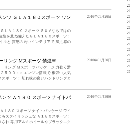
20
20
20
2016年01月26日
ベンツ ＧＬＡ１８０スポーツ ワン
20
20
 ＧＬＡ１８０ スポーツ ＳＵＶならではの
20
居住性を兼ね備えたＧＬＡ１８０スポーツ！
20
イルと 質感の高いインテリアで 満足感の
20
20
20
2016年01月26日
iツーリング Mスポーツ 禁煙車
20
20
ツーリング Ｍスポーツパッケージ 力強く滑
20
筒２５００ｃｃエンジン搭載で 根強い人気
Ｍスポーツ！ 切れ味の良いハンドリングと
2016年01月26日
ンツ Ａ１８０ スポーツ ナイトパ
Ａ１８０ スポーツ ナイトパッケージ ワイ
てもスタイリッシュな Ａ１８０スポーツ！
スされ 専用アルミホイールやブラックエク