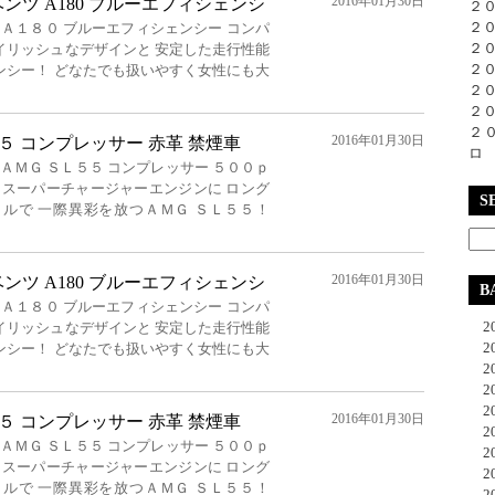
2016年01月30日
ンツ A180 ブルーエフィシェンシ
２
２
 Ａ１８０ ブルーエフィシェンシー コンパ
２
イリッシュなデザインと 安定した走行性能
２
ンシー！ どなたでも扱いやすく女性にも大
２
２
２
2016年01月30日
５５ コンプレッサー 赤革 禁煙車
ロ
ＡＭＧ ＳＬ５５ コンプレッサー ５００ｐ
c スーパーチャージャーエンジンに ロング
S
ルで 一際異彩を放つＡＭＧ ＳＬ５５！
2016年01月30日
ンツ A180 ブルーエフィシェンシ
B
 Ａ１８０ ブルーエフィシェンシー コンパ
20
イリッシュなデザインと 安定した走行性能
20
ンシー！ どなたでも扱いやすく女性にも大
20
20
20
2016年01月30日
５５ コンプレッサー 赤革 禁煙車
20
ＡＭＧ ＳＬ５５ コンプレッサー ５００ｐ
20
c スーパーチャージャーエンジンに ロング
20
ルで 一際異彩を放つＡＭＧ ＳＬ５５！
20