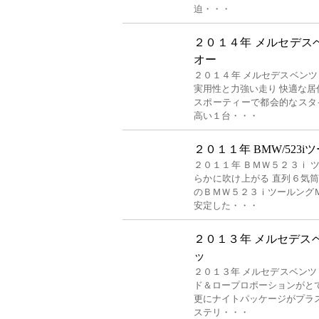
迫・・・
２０１４年 メルセデス
オー
２０１４年 メルセデスベンツ
実用性と力強い走り 快適な
スポーティーで都会的なスタ
高い１台・・・
２０１１年 BMW/523
２０１１年 ＢＭＷ５２３ｉ 
らかに吹け上がる 直列６気
のＢＭＷ５２３ｉツールング
安定した・・・
２０１３年 メルセデスベ
ッ
２０１３年 メルセデスベンツ 
ド＆ロープロポーションがと
更にナイトパッケージがプラ
ステリ・・・