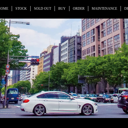
HOME
STOCK
SOLD OUT
BUY
ORDER
MAINTENANCE
D