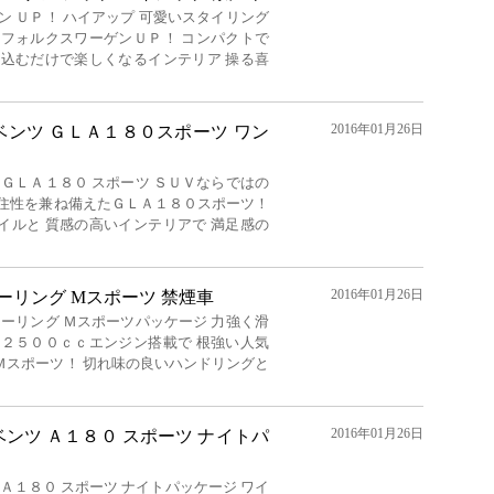
ン ＵＰ！ ハイアップ 可愛いスタイリング
 フォルクスワーゲンＵＰ！ コンパクトで
り込むだけで楽しくなるインテリア 操る喜
2016年01月26日
ベンツ ＧＬＡ１８０スポーツ ワン
 ＧＬＡ１８０ スポーツ ＳＵＶならではの
居住性を兼ね備えたＧＬＡ１８０スポーツ！
イルと 質感の高いインテリアで 満足感の
2016年01月26日
iツーリング Mスポーツ 禁煙車
ツーリング Ｍスポーツパッケージ 力強く滑
筒２５００ｃｃエンジン搭載で 根強い人気
Ｍスポーツ！ 切れ味の良いハンドリングと
2016年01月26日
ンツ Ａ１８０ スポーツ ナイトパ
Ａ１８０ スポーツ ナイトパッケージ ワイ