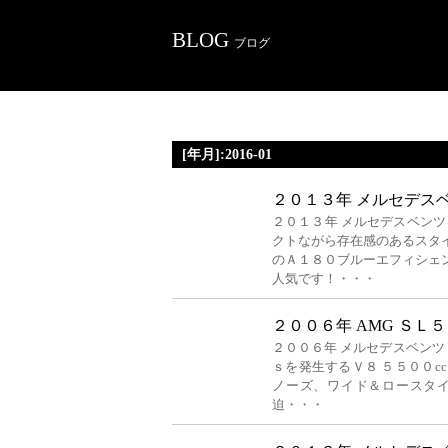
BLOG
ブログ
[年月]:2016-01
２０１３年 メルセデスベ
２０１３年 メルセデスベンツ
クトながら存在感のあるスタ
のＡ１８０ブルーエフィシェ
人気です！・・・
２００６年 AMG ＳＬ
２００６年 メルセデスベンツ 
ｓを発生するＶ８ ５５００c
ノーズ、ワイド＆ロースタイ
迫・・・