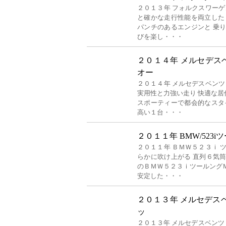
２０１３年 フォルクスワーゲ
と確かな走行性能を両立した
パンチのあるエンジンと 乗
びを楽し・・・
２０１４年 メルセデス
オー
２０１４年 メルセデスベンツ
実用性と力強い走り 快適な
スポーティーで都会的なスタ
高い１台・・・
２０１１年 BMW/523
２０１１年 ＢＭＷ５２３ｉ 
らかに吹け上がる 直列６気
のＢＭＷ５２３ｉツールング
安定した・・・
２０１３年 メルセデスベ
ッ
２０１３年 メルセデスベンツ 