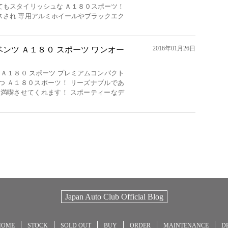
てもスタイリッシュな Ａ１８０スポーツ！
スされ 専用アルミホイールやブラックエク
2016年01月26日
ンツ Ａ１８０ スポーツ ワンオー
 Ａ１８０ スポーツ プレミアムコンパクト
つ Ａ１８０スポーツ！ リーズナブルであ
を満喫させてくれます！ スポーティーなデ
Japan Auto Club Official Blog
HOME
STOCK
SOLD OUT
BUY
ORDER
MAINTENANCE
D