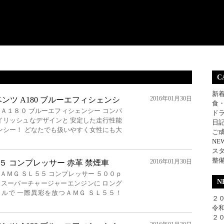
C
新
2016年01月30日
ンツ A180 ブルーエフィシェンシ
食
 Ａ１８０ ブルーエフィシェンシー コンパ
ド
イリッシュなデザインと 安定した走行性能
日
ンシー！ どなたでも扱いやすく女性にも大
ご
NE
ス
整
2016年01月30日
５５ コンプレッサー 赤革 禁煙車
ＡＭＧ ＳＬ５５ コンプレッサー ５００ｐ
N
c スーパーチャージャーエンジンに ロング
ルで 一際異彩を放つＡＭＧ ＳＬ５５！
２０
令和
２