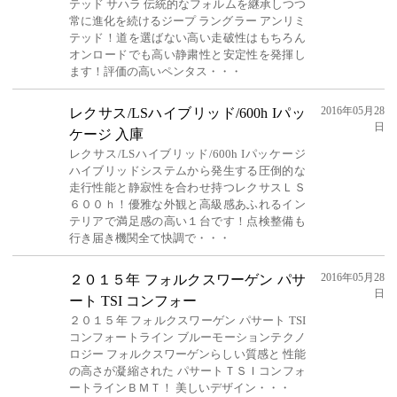
テッド サハラ 伝統的なフォルムを継承しつつ
常に進化を続けるジープ ラングラー アンリミ
テッド！道を選ばない高い走破性はもちろん
オンロードでも高い静粛性と安定性を発揮し
ます！評価の高いペンタス・・・
2016年05月28
レクサス/LSハイブリッド/600h Iパッ
日
ケージ 入庫
レクサス/LSハイブリッド/600h Iパッケージ
ハイブリッドシステムから発生する圧倒的な
走行性能と静寂性を合わせ持つレクサスＬＳ
６００ｈ！優雅な外観と高級感あふれるイン
テリアで満足感の高い１台です！点検整備も
行き届き機関全て快調で・・・
2016年05月28
２０１５年 フォルクスワーゲン パサ
日
ート TSI コンフォー
２０１５年 フォルクスワーゲン パサート TSI
コンフォートライン ブルーモーションテクノ
ロジー フォルクスワーゲンらしい質感と 性能
の高さが凝縮された パサートＴＳＩコンフォ
ートラインＢＭＴ！ 美しいデザイン・・・