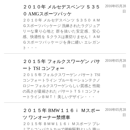
2016年05月28
２０１０年 メルセデスベンツ Ｓ３５
日
０ AMGスポーツパッケ
２０１０年 メルセデスベンツ Ｓ３５０ ＡＭ
Ｇスポーツパッケージ 洗練されたラグジュア
リーな乗り心地と 群を抜いた安定感、安心
感、快適性を Ｓクラスは裏切りません！ ＡＭ
Ｇスポーツパッケージを身に纏い エレガン
ト・・・
2016年05月28
２０１５年 フォルクスワーゲン パサ
日
ート TSI コンフォー
２０１５年 フォルクスワーゲン パサート TSI
コンフォートライン ブルーモーションテクノ
ロジー フォルクスワーゲンらしい質感と 性能
の高さが凝縮された パサートＴＳＩコンフォ
ートラインＢＭＴ！ 美しいデザイン・・・
2016年05月28
２０１５年 BMW１１６ｉ Ｍスポー
日
ツ ワンオーナー禁煙車
２０１５年 ＢＭＷ１１６ｉ Ｍスポーツ プレ
ミアムコンパクトカーで後輪駆動という 唯一