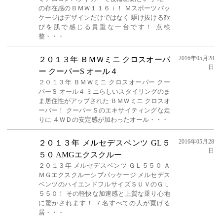
の存在感のＢＭＷ１１６ｉ！ Ｍスポーツパッ
ケージはデザインだけではなく 駆け抜ける歓
びを肌で感じる貴重な一台です！ 点検
整・・・
2016年05月28
２０１３年 ＢＭＷミニ クロスオーバ
日
ー クーパーS オール４
２０１３年 ＢＭＷミニ クロスオーパー クー
パーＳ オール４ ミニらしいスタイリングのま
ま居住性がアップされた ＢＭＷミニ クロスオ
ーバー！ クーパーＳのエキサイティングな走
りに ４ＷＤの安定感が加わったオール・・・
2016年05月28
２０１３年 メルセデスベンツ GL５
日
５０ AMGエクスクルー
２０１３年 メルセデスベンツ ＧＬ５５０ Ａ
ＭＧエクスクルーシブパッケージ メルセデス
ベンツのハイエンドフルサイズＳＵＶのＧＬ
５５０！ その軽快な加速感と上質な乗り心地
に驚かされます！ ７名すべての人が寛げる
居・・・