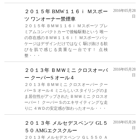
2016年05月28
２０１５年 BMW１１６ｉ Ｍスポー
日
ツ ワンオーナー禁煙車
２０１５年 ＢＭＷ１１６ｉ Ｍスポーツ プレ
ミアムコンパクトカーで後輪駆動という 唯一
の存在感のＢＭＷ１１６ｉ！ Ｍスポーツパッ
ケージはデザインだけではなく 駆け抜ける歓
びを肌で感じる貴重な一台です！ 点検
整・・・
2016年05月28
２０１３年 ＢＭＷミニ クロスオーバ
日
ー クーパーS オール４
２０１３年 ＢＭＷミニ クロスオーパー クー
パーＳ オール４ ミニらしいスタイリングのま
ま居住性がアップされた ＢＭＷミニ クロスオ
ーバー！ クーパーＳのエキサイティングな走
りに ４ＷＤの安定感が加わったオール・・・
2016年05月28
２０１３年 メルセデスベンツ GL５
日
５０ AMGエクスクルー
２０１３年 メルセデスベンツ ＧＬ５５０ Ａ