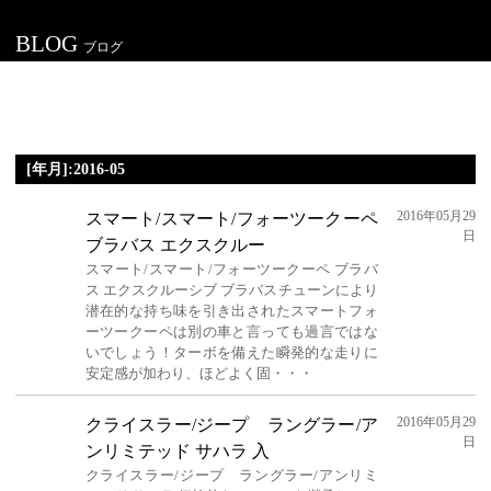
BLOG
ブログ
[年月]:2016-05
2016年05月29
スマート/スマート/フォーツークーペ
日
ブラバス エクスクルー
スマート/スマート/フォーツークーペ ブラバ
ス エクスクルーシブ ブラバスチューンにより
潜在的な持ち味を引き出されたスマートフォ
ーツークーペは別の車と言っても過言ではな
いでしょう！ターボを備えた瞬発的な走りに
安定感が加わり、ほどよく固・・・
2016年05月29
クライスラー/ジープ ラングラー/ア
日
ンリミテッド サハラ 入
クライスラー/ジープ ラングラー/アンリミ