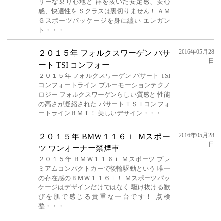
リーな乗り心地と 群を抜いた安定感、安心
感、快適性を Ｓクラスは裏切りません！ ＡＭ
Ｇスポーツパッケージを身に纏い エレガン
ト・・・
2016年05月28
２０１５年 フォルクスワーゲン パサ
日
ート TSI コンフォー
２０１５年 フォルクスワーゲン パサート TSI
コンフォートライン ブルーモーションテクノ
ロジー フォルクスワーゲンらしい質感と 性能
の高さが凝縮された パサートＴＳＩコンフォ
ートラインＢＭＴ！ 美しいデザイン・・・
2016年05月28
２０１５年 BMW１１６ｉ Ｍスポー
日
ツ ワンオーナー禁煙車
２０１５年 ＢＭＷ１１６ｉ Ｍスポーツ プレ
ミアムコンパクトカーで後輪駆動という 唯一
の存在感のＢＭＷ１１６ｉ！ Ｍスポーツパッ
ケージはデザインだけではなく 駆け抜ける歓
びを肌で感じる貴重な一台です！ 点検
整・・・