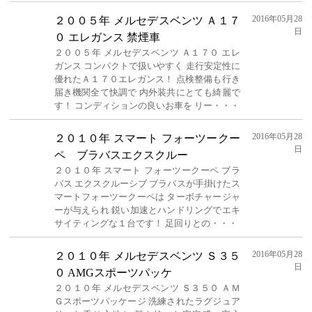
2016年05月28
２００５年 メルセデスベンツ Ａ１７
日
０ エレガンス 禁煙車
２００５年 メルセデスベンツ Ａ１７０ エレ
ガンス コンパクトで扱いやすく 走行安定性に
優れたＡ１７０エレガンス！ 点検整備も行き
届き機関全て快調で 内外装共にとても綺麗で
す！ コンディションの良いお車を リー・・・
2016年05月28
２０１０年 スマート フォーツークー
日
ペ ブラバスエクスクルー
２０１０年 スマート フォーツークーペ ブラ
バス エクスクルーシブ ブラバスが手掛けたス
マートフォーツークーペは ターボチャージャ
ーが与えられ 鋭い加速とハンドリングでエキ
サイティングな１台です！ 足回りとの・・・
2016年05月28
２０１０年 メルセデスベンツ Ｓ３５
日
０ AMGスポーツパッケ
２０１０年 メルセデスベンツ Ｓ３５０ ＡＭ
Ｇスポーツパッケージ 洗練されたラグジュア