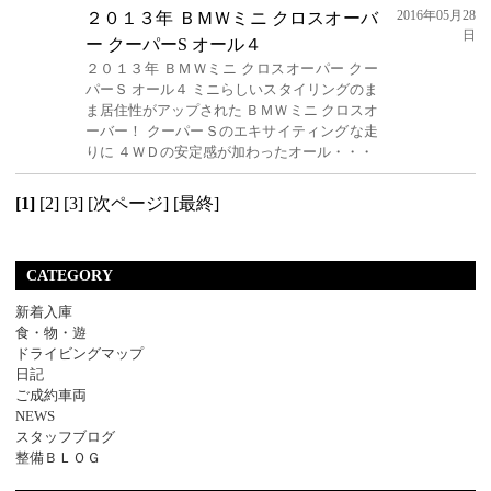
2016年05月28
２０１３年 ＢＭＷミニ クロスオーバ
日
ー クーパーS オール４
２０１３年 ＢＭＷミニ クロスオーパー クー
パーＳ オール４ ミニらしいスタイリングのま
ま居住性がアップされた ＢＭＷミニ クロスオ
ーバー！ クーパーＳのエキサイティングな走
りに ４ＷＤの安定感が加わったオール・・・
[1]
[2]
[3]
[次ページ]
[最終]
CATEGORY
新着入庫
食・物・遊
ドライビングマップ
日記
ご成約車両
NEWS
スタッフブログ
整備ＢＬＯＧ