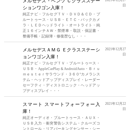
2021年12月27
メルセデス・ベンツ Ｃクラスステー
日
ションワゴン入庫！
純正ナビ・フルセグＴＶ・ＤＶＤ＆ＣＤ・ブ
ルートゥース・ＵＳＢ・ＥＴＣ・バックカメ
ラ・ＬＥＤヘッドライト・オートライト・純
正１６インチＡＷ・禁煙車・取説・保証書・
整備手帳・記録簿・修復歴なし・・・
2021年12月27
メルセデスＡＭＧ Ｅクラスステーシ
日
ョンワゴン入庫！
純正ナビ・フルセグＴＶ・ブルートゥース・
ＵＳＢ・AppleCarPlay＆AndroidAuto・Ｂｒｕ
ｍｅｓｔｅｒサラウンド・３６０°カメラシス
テム・ヘッドアップディスプレイ・レーダー
セーフティ・ディストロニック・ヘッドアッ
プディスプレイ・・・
2021年12月22
スマート スマートフォーフォー入
日
庫！
純正オーディオ・ブルートゥース・ＡＵＸ・
ＵＳＢ入力・衝突警告システム・クルーズコ
ントロール・リアパーキングセンサー・シー