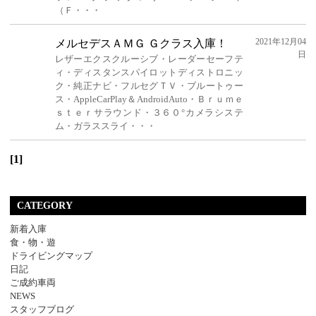
（Ｆ・・・
2021年12月04
メルセデスＡＭＧ Ｇクラス入庫！
日
レザーエクスクルーシブ・レーダーセーフテ
ィ・ディスタンスパイロットディストロニッ
ク・純正ナビ・フルセグＴＶ・ブルートゥー
ス・AppleCarPlay＆AndroidAuto・Ｂｒｕｍｅ
ｓｔｅｒサラウンド・３６０°カメラシステ
ム・ガラススライ・・・
[1]
CATEGORY
新着入庫
食・物・遊
ドライビングマップ
日記
ご成約車両
NEWS
スタッフブログ