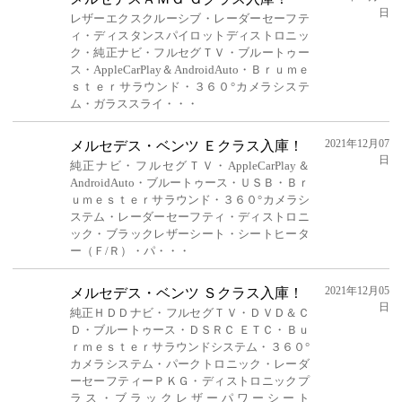
日
レザーエクスクルーシブ・レーダーセーフテ
ィ・ディスタンスパイロットディストロニッ
ク・純正ナビ・フルセグＴＶ・ブルートゥー
ス・AppleCarPlay＆AndroidAuto・Ｂｒｕｍｅ
ｓｔｅｒサラウンド・３６０°カメラシステ
ム・ガラススライ・・・
2021年12月07
メルセデス・ベンツ Ｅクラス入庫！
日
純正ナビ・フルセグＴＶ・AppleCarPlay＆
AndroidAuto・ブルートゥース・ＵＳＢ・Ｂｒ
ｕｍｅｓｔｅｒサラウンド・３６０°カメラシ
ステム・レーダーセーフティ・ディストロニ
ック・ブラックレザーシート・シートヒータ
ー（Ｆ/Ｒ）・パ・・・
2021年12月05
メルセデス・ベンツ Ｓクラス入庫！
日
純正ＨＤＤナビ・フルセグＴＶ・ＤＶＤ＆Ｃ
Ｄ・ブルートゥース・ＤＳＲＣ ＥＴＣ・Ｂｕ
ｒｍｅｓｔｅｒサラウンドシステム・３６０°
カメラシステム・パークトロニック・レーダ
ーセーフティーＰＫＧ・ディストロニックプ
ラス・ブラックレザーパワーシート