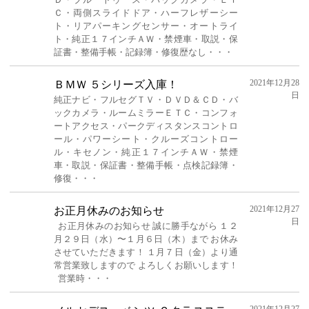
Ｃ・両側スライドドア・ハーフレザーシー
ト・リアパーキングセンサー・オートライ
ト・純正１７インチＡＷ・禁煙車・取説・保
証書・整備手帳・記録簿・修復歴なし・・・
2021年12月28
ＢＭＷ ５シリーズ入庫！
日
純正ナビ・フルセグＴＶ・ＤＶＤ＆ＣＤ・バ
ックカメラ・ルームミラーＥＴＣ・コンフォ
ートアクセス・パークディスタンスコントロ
ール・パワーシート・クルーズコントロー
ル・キセノン・純正１７インチＡＷ・禁煙
車・取説・保証書・整備手帳・点検記録簿・
修復・・・
2021年12月27
お正月休みのお知らせ
日
お正月休みのお知らせ 誠に勝手ながら １２
月２９日（水）〜１月６日（木）まで お休み
させていただきます！ １月７日（金）より通
常営業致しますので よろしくお願いします！
営業時・・・