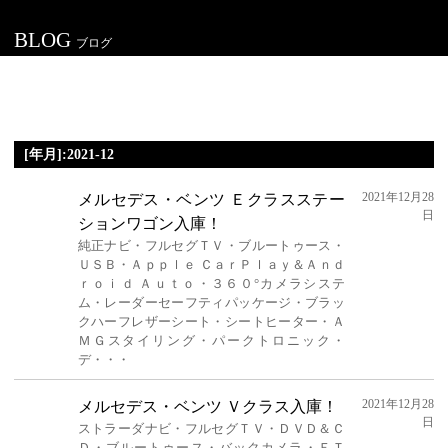
BLOG
ブログ
[年月]:2021-12
2021年12月28
メルセデス・ベンツ Ｅクラスステー
日
ションワゴン入庫！
純正ナビ・フルセグＴＶ・ブルートゥース・
ＵＳＢ・Ａｐｐｌｅ ＣａｒＰｌａｙ＆Ａｎｄ
ｒｏｉｄ Ａｕｔｏ・３６０°カメラシステ
ム・レーダーセーフティパッケージ・ブラッ
クハーフレザーシート・シートヒーター・Ａ
ＭＧスタイリング・パークトロニック・
デ・・・
2021年12月28
メルセデス・ベンツ Ｖクラス入庫！
日
ストラーダナビ・フルセグＴＶ・ＤＶＤ＆Ｃ
Ｄ・ブルートゥース・バックカメラ・ＥＴ