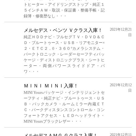
トヒーター・アイドリングストップ・純正１
５インチＡＷ・取説・保証書・整備手帳・記
録簿・修復歴なし・・・
2021年12月21
メルセデス・ベンツ Ｖクラス入庫！
日
純正ＨＤＤナビ・フルセグＴＶ・ＤＶＤ＆Ｃ
Ｄ・ブルートゥース・ＵＳＢ・リアモニター×
２・ＥＴＣ２．0・３６０°カメラシステム・
パークトロニック・レーダーセーフティパッ
ケージ・ディストロニックプラス・シートヒ
ーター・両側パワースライドドア・パ
ワ・・・
2021年12月12
ＭＩＮＩ ＭＩＮＩ入庫！
日
MINI Yoursパッケージ・インテリジェントセ
ーフティ・純正ナビ・ブルートゥース・ＵＳ
Ｂ・バックカメラ・ルームミラー内蔵ＥＴ
Ｃ・パークディスタンスコントロール・コン
フォートアクセス・ＬＥＤヘッドライト・
MINI Yoursブラックレザー・・・
2021年12月11
メルセデスＡＭＧ Ｇクラス入庫！