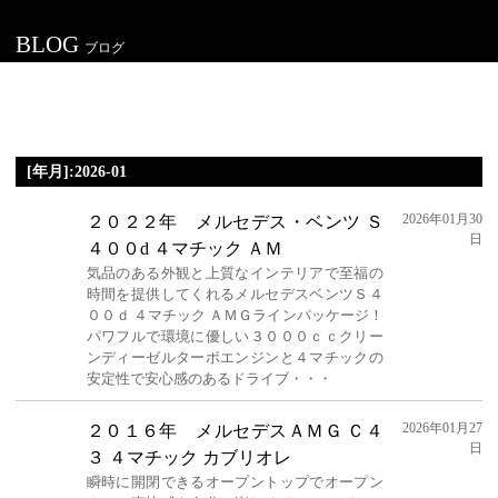
BLOG
ブログ
[年月]:2026-01
2026年01月30
２０２２年 メルセデス・ベンツ Ｓ
日
４００d ４マチック ＡＭ
気品のある外観と上質なインテリアで至福の
時間を提供してくれるメルセデスベンツＳ４
００ｄ ４マチック ＡＭＧラインパッケージ！
パワフルで環境に優しい３０００ｃｃクリー
ンディーゼルターボエンジンと４マチックの
安定性で安心感のあるドライブ・・・
2026年01月27
２０１６年 メルセデスＡＭＧ Ｃ４
日
３ ４マチック カブリオレ
瞬時に開閉できるオープントップでオープン