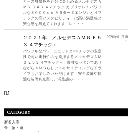
カーの爽快感を存分に楽しめるメルセデスＡ
ＭＧ Ｃ４３ ４マチック カブリオレ！パワフ
ルな３０００ｃｃ Ｖ６ターボエンジンと４マ
チックの高いスタビリティーは高い満足感と
安心感を与えてくれます！レ・・・
2026年01月18
２０２１年 メルセデスＡＭＧ Ｅ５
日
３ ４マチック＋
パワフルなパワーユニットと4マチックの安定
性で高い走行性のを発揮するメルセデスＡＭ
Ｇ Ｅ５３ ４マチック＋！優雅なセダンであり
ながらＡＭＧらしいエキサイティングなドラ
イブもお楽しみいただけます！安全装備や快
適な装備も充実し、満足感の・・・
[1]
CATEGORY
新着入庫
食・物・遊