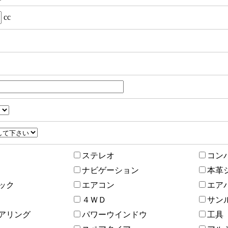
cc
ステレオ
コン
ナビゲーション
本革
ック
エアコン
エア
４ＷＤ
サン
アリング
パワーウインドウ
工具