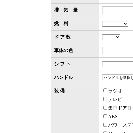
排 気 量
燃 料
ド ア 数
車体の色
シ フ ト
ハンドル
装 備
ラジオ
テレビ
集中ドアロ
ABS
パワーステ