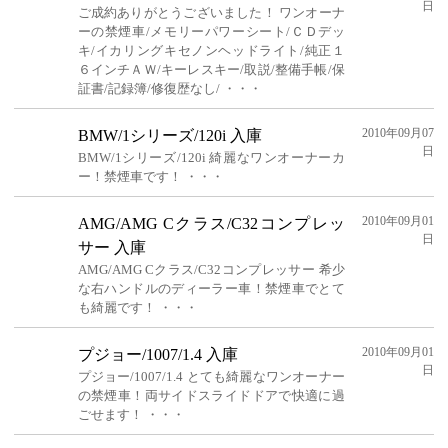
日
ご成約ありがとうございました！ ワンオーナ
ーの禁煙車/メモリーパワーシート/ＣＤデッ
キ/イカリングキセノンヘッドライト/純正１
６インチＡＷ/キーレスキー/取説/整備手帳/保
証書/記録簿/修復歴なし/ ・・・
2010年09月07
BMW/1シリーズ/120i 入庫
日
BMW/1シリーズ/120i 綺麗なワンオーナーカ
ー！禁煙車です！ ・・・
2010年09月01
AMG/AMG Cクラス/C32コンプレッ
日
サー 入庫
AMG/AMG Cクラス/C32コンプレッサー 希少
な右ハンドルのディーラー車！禁煙車でとて
も綺麗です！ ・・・
2010年09月01
プジョー/1007/1.4 入庫
日
プジョー/1007/1.4 とても綺麗なワンオーナー
の禁煙車！両サイドスライドドアで快適に過
ごせます！ ・・・