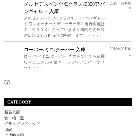
2010年09月01
メルセデスベンツ/Eクラス/E350アバ
日
ンギャルド 入庫
メルセデスベンツ/Eクラス/E350アバンギャル
ド ワンオーナーのディーラー車！走行距離は
７４６００Ｋｍ走っていますが機関や内外装
の状態は３万Ｋｍ位に匹敵します！ ・・・
2010年09月01
ローバー/ミニ/クーパー 入庫
日
ローバー/ミニ/クーパー 禁煙車でとても綺麗
なマニュアル４速車！３５年アニバーサリ
ー！ ・・・
[1]
CATEGORY
新着入庫
食・物・遊
ドライビングマップ
日記
ご成約車両