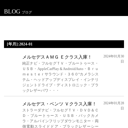
BLOG
ブログ
[年月]:2024-01
2024年01月30
メルセデスＡＭＧ Ｅクラス入庫！
日
純正ナビ・フルセグＴＶ・ブルートゥース・
ＵＳＢ・AppleCarPlay＆AndroidAuto・Ｂｒｕ
ｍｅｓｔｅｒサラウンド・３６０°カメラシス
テム・ヘッドアップディスプレイ・インテリ
ジェントドライブ・ディストロニック・ブラ
ックレザーパワ・・・
2024年01月28
メルセデス・ベンツ Ｖクラス入庫！
日
ストラーダナビ・フルセグＴＶ・ＤＶＤ＆Ｃ
Ｄ・ブルートゥース・ＵＳＢ・バックカメ
ラ・アルパインフリップダウンモニター・両
側電動スライドドア・ブラックレザーシー