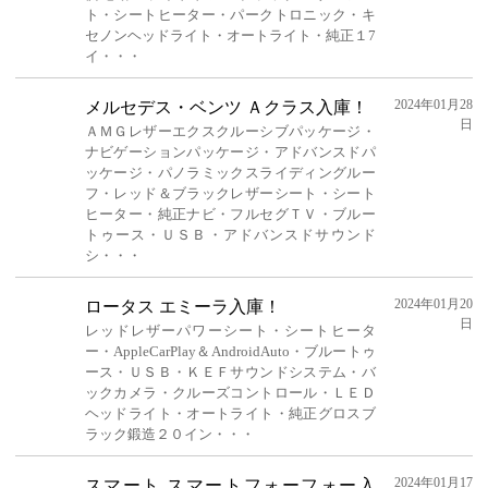
ト・シートヒーター・パークトロニック・キ
セノンヘッドライト・オートライト・純正１7
イ・・・
2024年01月28
メルセデス・ベンツ Ａクラス入庫！
日
ＡＭＧレザーエクスクルーシブパッケージ・
ナビゲーションパッケージ・アドバンスドパ
ッケージ・パノラミックスライディングルー
フ・レッド＆ブラックレザーシート・シート
ヒーター・純正ナビ・フルセグＴＶ・ブルー
トゥース・ＵＳＢ・アドバンスドサウンド
シ・・・
2024年01月20
ロータス エミーラ入庫！
日
レッドレザーパワーシート・シートヒータ
ー・AppleCarPlay＆AndroidAuto・ブルートゥ
ース・ＵＳＢ・ＫＥＦサウンドシステム・バ
ックカメラ・クルーズコントロール・ＬＥＤ
ヘッドライト・オートライト・純正グロスブ
ラック鍛造２０イン・・・
2024年01月17
スマート スマートフォーフォー入