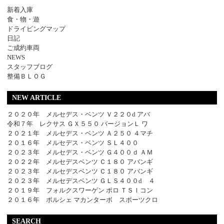
新着入庫
食・物・遊
ドライビングマップ
日記
ご成約車両
NEWS
スタッフブログ
整備ＢＬＯＧ
NEW ARTICLE
２０２０年 メルセデス・ベンツ Ｖ２２０d アバ
令和７年 レクサス ＧＸ５５０ バージョンＬ ワ
２０２１年 メルセデス・ベンツ Ａ２５０ ４マチ
２０１６年 メルセデス・ベンツ ＳＬ４００
２０２３年 メルセデス・ベンツ Ｇ４００ｄ ＡＭ
２０２２年 メルセデスベンツ Ｃ１８０ アバンギ
２０２３年 メルセデスベンツ Ｃ１８０ アバンギ
２０２３年 メルセデスベンツ ＧＬＳ４００d ４
２０１９年 フォルクスワーゲン ポロ ＴＳＩコン
２０１６年 ポルシェ マカンターボ スポーツクロ
SEARCH