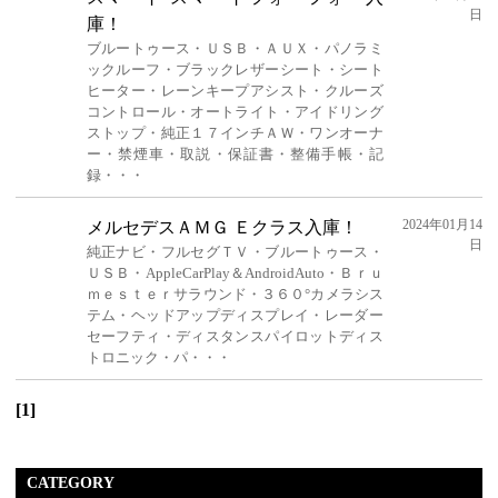
日
庫！
ブルートゥース・ＵＳＢ・ＡＵＸ・パノラミ
ックルーフ・ブラックレザーシート・シート
ヒーター・レーンキープアシスト・クルーズ
コントロール・オートライト・アイドリング
ストップ・純正１７インチＡＷ・ワンオーナ
ー・禁煙車・取説・保証書・整備手帳・記
録・・・
2024年01月14
メルセデスＡＭＧ Ｅクラス入庫！
日
純正ナビ・フルセグＴＶ・ブルートゥース・
ＵＳＢ・AppleCarPlay＆AndroidAuto・Ｂｒｕ
ｍｅｓｔｅｒサラウンド・３６０°カメラシス
テム・ヘッドアップディスプレイ・レーダー
セーフティ・ディスタンスパイロットディス
トロニック・パ・・・
[1]
CATEGORY