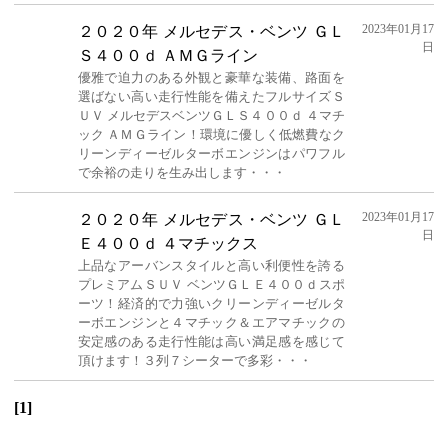
2023年01月17
２０２０年 メルセデス・ベンツ ＧＬ
日
Ｓ４００ｄ ＡＭＧライン
優雅で迫力のある外観と豪華な装備、路面を
選ばない高い走行性能を備えたフルサイズＳ
ＵＶ メルセデスベンツＧＬＳ４００ｄ ４マチ
ック ＡＭＧライン！環境に優しく低燃費なク
リーンディーゼルターボエンジンはパワフル
で余裕の走りを生み出します・・・
2023年01月17
２０２０年 メルセデス・ベンツ ＧＬ
日
Ｅ４００ｄ ４マチックス
上品なアーバンスタイルと高い利便性を誇る
プレミアムＳＵＶ ベンツＧＬＥ４００ｄスポ
ーツ！経済的で力強いクリーンディーゼルタ
ーボエンジンと４マチック＆エアマチックの
安定感のある走行性能は高い満足感を感じて
頂けます！３列７シーターで多彩・・・
[1]