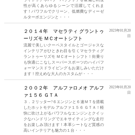
性が高くあらゆるシーンで活躍してくれま
す！パワフルでクリーン、低燃費なディーゼ
ルターボエンジンと・・・
2023年01月20
２０１４年 マセラティ グラントゥ
日
ーリズモ ＭＣオートシフト
流麗で美しいクーペスタイルとゴージャスな
インテリアがひときわ目を引くマセラティグ
ラントゥーリズモ ＭＣオートシフト！街乗り
も快適にこなしスーパースポーツのハイパフ
ォーマンスドライビングもお楽しみいただけ
ます！控えめな大人のカスタムが・・・
2023年01月20
２００２年 アルファロメオ アルフ
日
ァ１５６ ＧＴＡ
３．２リッター?６エンジンと６速ＭＴを搭載
したホットモデル アルファ１５６ ＧＴＡ！軽
快に吹け上がるパワフルなエンジンとクイッ
クなハンドリングでエキサイティングな走行
をお楽しみ頂けます！本革シートなど質感の
高いインテリアも魅力の１台・・・