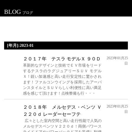
BLOG
ブログ
[年月]:2023-01
2023年01月25
２０１７年 テスラ モデルＸ ９０Ｄ
日
革新的なデザインと技術でＥＶ市場をリード
するテスラのラグジュアリーＳＵＶ モデル
Ｘ！鋭い加速感と高い走行安定性に驚かされ
ます！ファルコンウイングを採用したアーバ
ンスタイルとＳＵＶらしい利便性に高い満足
感を感じて頂けます！点検整備も行・・・
2023年01月25
２０１８年 メルセデス・ベンツ Ｖ
日
２２０ｄ レーダーセーフテ
広々とした室内空間と高い走行性能で人気の
メルセデスベンツＶ２２０ｄ！両側パワース
ライドドアやパワーバックドアを装備し利便