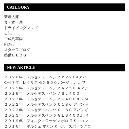
CATEGORY
新着入庫
食・物・遊
ドライビングマップ
日記
ご成約車両
NEWS
スタッフブログ
整備ＢＬＯＧ
NEW ARTICLE
２０２０年 メルセデス・ベンツ Ｖ２２０d アバ
令和７年 レクサス ＧＸ５５０ バージョンＬ ワ
２０２１年 メルセデス・ベンツ Ａ２５０ ４マチ
２０１６年 メルセデス・ベンツ ＳＬ４００
２０２３年 メルセデス・ベンツ Ｇ４００ｄ ＡＭ
２０２２年 メルセデスベンツ Ｃ１８０ アバンギ
２０２３年 メルセデスベンツ Ｃ１８０ アバンギ
２０２３年 メルセデスベンツ ＧＬＳ４００d ４
２０１９年 フォルクスワーゲン ポロ ＴＳＩコン
２０１６年 ポルシェ マカンターボ スポーツクロ