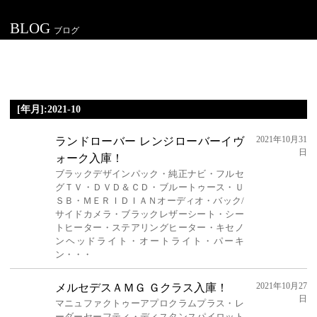
BLOG
ブログ
[年月]:2021-10
2021年10月31
ランドローバー レンジローバーイヴ
日
ォーク入庫！
ブラックデザインパック・純正ナビ・フルセ
グＴＶ・ＤＶＤ＆ＣＤ・ブルートゥース・Ｕ
ＳＢ・ＭＥＲＩＤＩＡＮオーディオ・バック/
サイドカメラ・ブラックレザーシート・シー
トヒーター・ステアリングヒーター・キセノ
ンヘッドライト・オートライト・パーキ
ン・・・
2021年10月27
メルセデスＡＭＧ Ｇクラス入庫！
日
マニュファクトゥーアプロクラムプラス・レ
ーダーセーフティ・ディスタンスパイロット