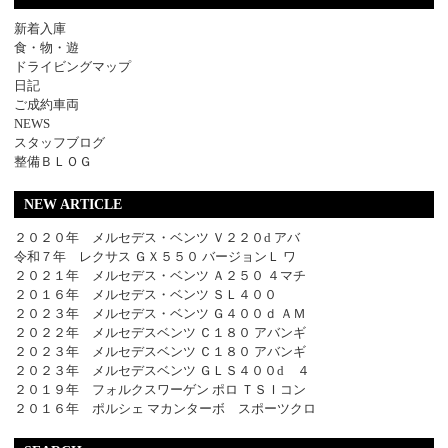
新着入庫
食・物・遊
ドライビングマップ
日記
ご成約車両
NEWS
スタッフブログ
整備ＢＬＯＧ
NEW ARTICLE
２０２０年 メルセデス・ベンツ Ｖ２２０d アバ
令和７年 レクサス ＧＸ５５０ バージョンＬ ワ
２０２１年 メルセデス・ベンツ Ａ２５０ ４マチ
２０１６年 メルセデス・ベンツ ＳＬ４００
２０２３年 メルセデス・ベンツ Ｇ４００ｄ ＡＭ
２０２２年 メルセデスベンツ Ｃ１８０ アバンギ
２０２３年 メルセデスベンツ Ｃ１８０ アバンギ
２０２３年 メルセデスベンツ ＧＬＳ４００d ４
２０１９年 フォルクスワーゲン ポロ ＴＳＩコン
２０１６年 ポルシェ マカンターボ スポーツクロ