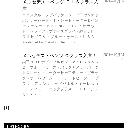
2021年10月06
メルセデス・ベンツ ＣＬＳクラス入
日
庫！
エクスクルーシブパッケージ・ブラウンナッ
パレザーシート・ト・シートヒーター＆ベン
チレーター・Ｂｒｕｍｅｓｔｅｒサラウン
ド・ヘッドアップディスプレイ・純正ナビ・
フルセグＴＶ・ブルートゥース・ＵＳＢ・
AppleCarPlay＆AndroidAu・・・
2021年10月05
メルセデス・ベンツ Ｃクラス入庫！
日
純正ＨＤＤナビ・フルセグＴＶ・ＤＶＤ＆Ｃ
Ｄ・ブルートゥース・バックカメラ・パーク
トロニック・レーダーセーフティー・ブラッ
クレザーパワーシート・シートヒーター・ブ
ラックアッシュウッドパネル・キーレスゴ
ー・ディストロニックプラス・ＬＥＤインテ
リ・・・
[1]
CATEGORY