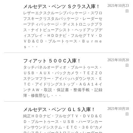
2021年10月23
メルセデス・ベンツ Ｓクラス入庫！
日
レザーエクスクルーシブパッケージ・スワロ
フスキークリスタルパッケージ・レーダーセ
ーフティパッケージ・ディストロニックプラ
ス・ナイトビューアシスト・ヘッドアップデ
ィスプレイ・ＨＤＤナビ・フルセグＴＶ・Ｄ
ＶＤ＆ＣＤ・ブルートゥース・Ｂｕｒｍｅ
ｓ・・・
2021年10月20
フィアット ５００Ｃ入庫！
日
タッチパネルオーディオ・ブルートゥース・
ＵＳＢ・ＡＵＸ・バックカメラ・ＴＥＺＺＯ
ステンマフラー・アイバッハダウンサス・Ｅ
ＴＣ・アイドリングストップ・ＡＧＡ１４イ
ンチＡＷ・取説・保証書・整備手帳・記録
簿・修復歴なし・・・
2021年10月18
メルセデス・ベンツ ＧＬＳ入庫！
日
純正ＨＤＤナビ・フルセグＴＶ・ＤＶＤ＆Ｃ
Ｄ・ブルートゥース・ＵＳＢ・ハーマンカー
ドンサウンドシステム・ＥＴＣ・３６０°カメ
ラシステム・パークトロニック・レーダーセ