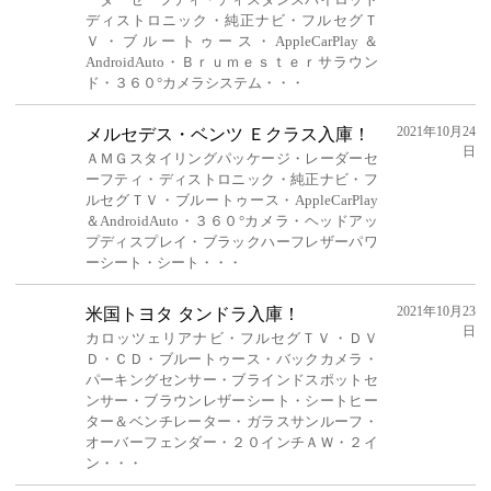
ディストロニック・純正ナビ・フルセグＴ
Ｖ・ブルートゥース・AppleCarPlay＆
AndroidAuto・Ｂｒｕｍｅｓｔｅｒサラウン
ド・３６０°カメラシステム・・・
2021年10月24
メルセデス・ベンツ Ｅクラス入庫！
日
ＡＭＧスタイリングパッケージ・レーダーセ
ーフティ・ディストロニック・純正ナビ・フ
ルセグＴＶ・ブルートゥース・AppleCarPlay
＆AndroidAuto・３６０°カメラ・ヘッドアッ
プディスプレイ・ブラックハーフレザーパワ
ーシート・シート・・・
2021年10月23
米国トヨタ タンドラ入庫！
日
カロッツェリアナビ・フルセグＴＶ・ＤＶ
Ｄ・ＣＤ・ブルートゥース・バックカメラ・
パーキングセンサー・ブラインドスポットセ
ンサー・ブラウンレザーシート・シートヒー
ター＆ベンチレーター・ガラスサンルーフ・
オーバーフェンダー・２０インチＡＷ・２イ
ン・・・