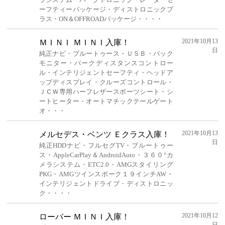
ーフティーパッケージ・ディストロニックプ
ラス・ON＆OFFROADパッケージ・・・・
2021年10月13
ＭＩＮＩ ＭＩＮＩ入庫！
日
純正ナビ・ブルートゥース・ＵＳＢ・バック
モニター・パークディスタンスコントロー
ル・インテリジェントセーフティ・ヘッドア
ップディスプレイ・クルーズコントロール・
ＪＣＷ専用ハーフレザースポーツシート・シ
ートヒーター・オートマチックテールゲート
オ・・・
2021年10月13
メルセデス・ベンツ Ｅクラス入庫！
日
純正HDDナビ・フルセグTV・ブルートゥー
ス・AppleCarPlay＆AndroidAuto・３６０°カ
メラシステム・ETC2.0・AMGスタイリング
PKG・AMGツインスポーク１９インチAW・
インテリジェントドライブ・ディストロニッ
ク・・・・
2021年10月12
ローバー ＭＩＮＩ入庫！
日