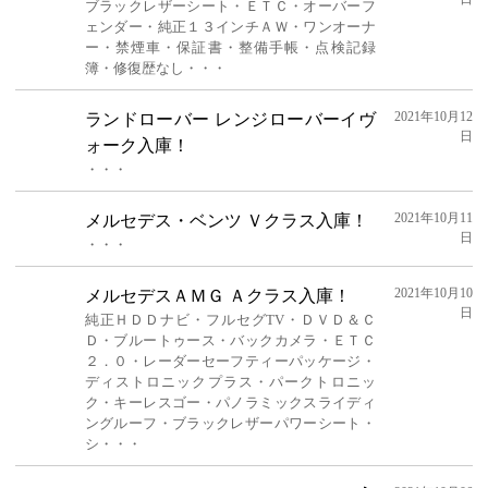
ブラックレザーシート・ＥＴＣ・オーバーフ
ェンダー・純正１３インチＡＷ・ワンオーナ
ー・禁煙車・保証書・整備手帳・点検記録
簿・修復歴なし・・・
2021年10月12
ランドローバー レンジローバーイヴ
日
ォーク入庫！
・・・
2021年10月11
メルセデス・ベンツ Ｖクラス入庫！
日
・・・
2021年10月10
メルセデスＡＭＧ Ａクラス入庫！
日
純正ＨＤＤナビ・フルセグTV・ＤＶＤ＆Ｃ
Ｄ・ブルートゥース・バックカメラ・ＥＴＣ
２．０・レーダーセーフティーパッケージ・
ディストロニックプラス・パークトロニッ
ク・キーレスゴー・パノラミックスライディ
ングルーフ・ブラックレザーパワーシート・
シ・・・