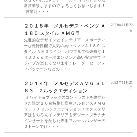
常営業致しますので よろしくお願いします！
営業時・・・
2023年11月22
２０１８年 メルセデス・ベンツ Ａ
日
１８０ スタイル ＡＭＧラ
先進的なデザインとインテリア、スポーティ
ーな走行性能で人気の高いベンツＡ１８０ ス
タイル ＡＭＧライン！パワフルで低燃費な１
４００ｃｃターボエンジンと高い安定性でド
ライブが楽しくなります！レーダーセーフテ
ィパッケージなどの・・・
2023年11月21
２０１４年 メルセデスＡＭＧ ＳＬ
日
６３ ２ルックエディション
ホワイト＆ブラックのコントラストを際立た
せた限定２０台特別仕様車メルセデスＡＭＧ
ＳＬ６３ ２ルックエディション！エクステリ
アはもちろんインテリアもデジーノプラチナ
インサートを配した専用フルナッパレザーの
２トーンで仕・・・