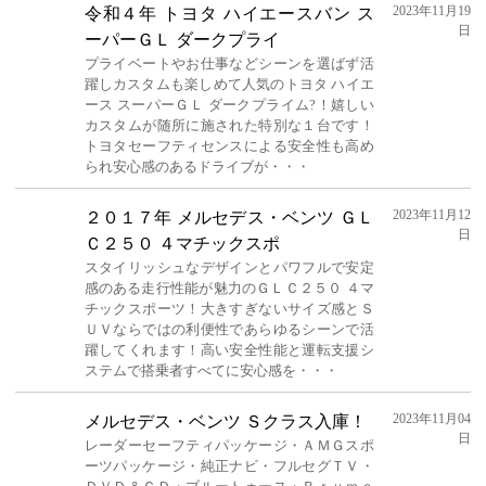
2023年11月19
令和４年 トヨタ ハイエースバン ス
日
ーパーＧＬ ダークプライ
プライベートやお仕事などシーンを選ばず活
躍しカスタムも楽しめて人気のトヨタ ハイエ
ース スーパーＧＬ ダークプライム?！嬉しい
カスタムが随所に施された特別な１台です！
トヨタセーフティセンスによる安全性も高め
られ安心感のあるドライブが・・・
2023年11月12
２０１７年 メルセデス・ベンツ ＧＬ
日
Ｃ２５０ ４マチックスポ
スタイリッシュなデザインとパワフルで安定
感のある走行性能が魅力のＧＬＣ２５０ ４マ
チックスポーツ！大きすぎないサイズ感とＳ
ＵＶならではの利便性であらゆるシーンで活
躍してくれます！高い安全性能と運転支援シ
ステムで搭乗者すべてに安心感を・・・
2023年11月04
メルセデス・ベンツ Ｓクラス入庫！
日
レーダーセーフティパッケージ・ＡＭＧスポ
ーツパッケージ・純正ナビ・フルセグＴＶ・