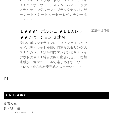
ＤＶＤ＆ＣＤ・ブルートゥース・Ｂｒｕｍｅ
ｓｔｅｒサラウンドシステム・パノラミック
スライディングルーフ・ブラックナッパレザ
ーシート・シートヒーター＆ベンチレータ
ー・・・
2023年11月01
１９９９年 ポルシェ ９１１カレラ
日
９９７バージョン ６速Ｍ
美しいポルシェラインに９９７フェイスとワ
イドボディキットを纏い特別なスタリングの
９１１カレラ！水平対向エンジンとＲＲレイ
アウトの９１１特有の押し出されるような加
速感が６速マニュアルで楽しめます！ワイド
トレッド化された安定感とスポーツ・・・
[1]
CATEGORY
新着入庫
食・物・遊