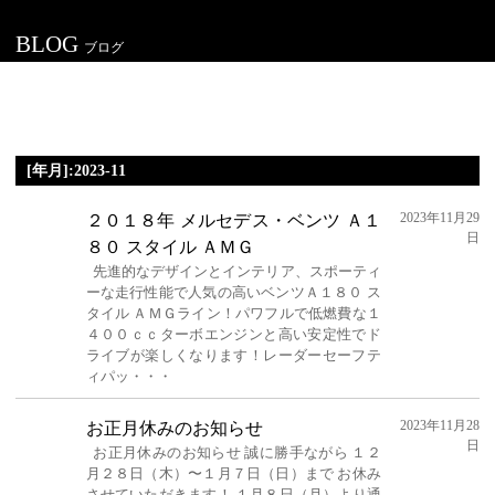
BLOG
ブログ
[年月]:2023-11
2023年11月29
２０１８年 メルセデス・ベンツ Ａ１
日
８０ スタイル ＡＭＧ
先進的なデザインとインテリア、スポーティ
ーな走行性能で人気の高いベンツＡ１８０ ス
タイル ＡＭＧライン！パワフルで低燃費な１
４００ｃｃターボエンジンと高い安定性でド
ライブが楽しくなります！レーダーセーフテ
ィパッ・・・
2023年11月28
お正月休みのお知らせ
日
お正月休みのお知らせ 誠に勝手ながら １２
月２８日（木）〜１月７日（日）まで お休み
させていただきます！ １月８日（月）より通